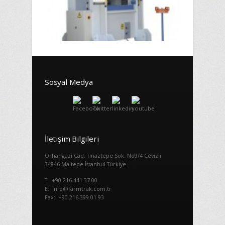
Sosyal Medya
İletişim Bilgileri
Orhangazi Cad. Tınaztepe Sok. No9/4 Cevizli
34846 Maltepe-İstanbul Türkiye
T: +90 216-441 37 00
E: info@farmtrak.com.tr
Fax: +90 216-399 01 93