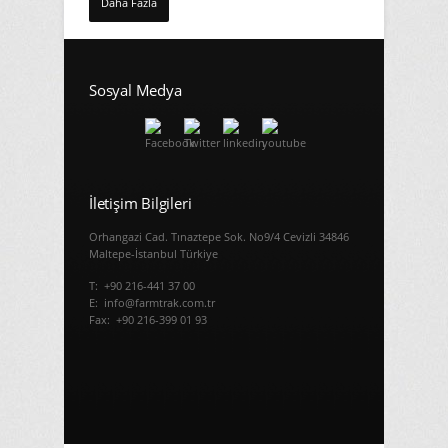
Daha Fazla
Sosyal Medya
İletişim Bilgileri
Orhangazi Cad. Tınaztepe Sok. No9/4 Cevizli 34846
Maltepe-İstanbul Türkiye
T: +90 216-441 37 00
E: info@farmtrak.com.tr
Fax: +90 216-399 01 93