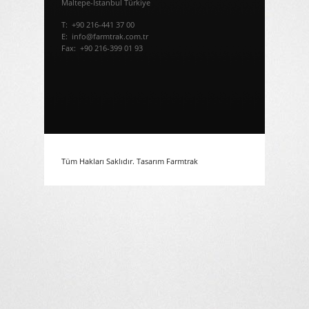
Maltepe-İstanbul Türkiye
T: +90 216-441 37 00
E: info@farmtrak.com.tr
Fax: +90 216-399 01 93
Tüm Hakları Saklıdır. Tasarım
Farmtrak