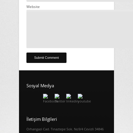
Website
Sosyal Medya
İletişim Bilgileri
Orhangazi Cad. Tınaztepe Sok. No9/4 Cevizli 34846