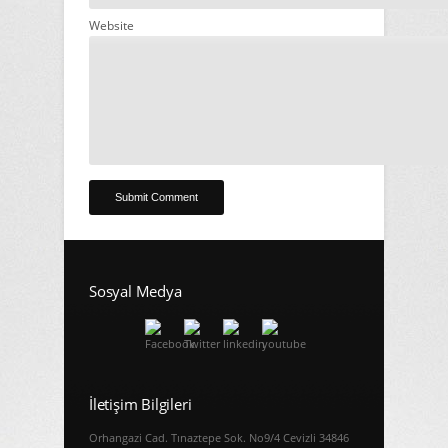
Website
Sosyal Medya
İletişim Bilgileri
Orhangazi Cad. Tınaztepe Sok. No9/4 Cevizli 34846