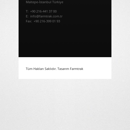
Maltepe-İstanbul Türkiye
T: +90 216-441 37 00
E: info@farmtrak.com.tr
Fax: +90 216-399 01 93
Tüm Hakları Saklıdır. Tasarım
Farmtrak