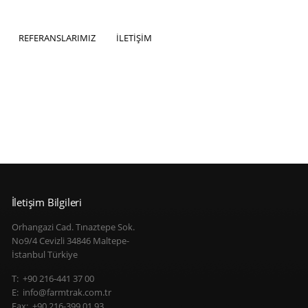
REFERANSLARIMIZ
İLETİŞİM
İletişim Bilgileri
Orhangazi Cad. Tınaztepe Sok.
No9/4 Cevizli 34846 Maltepe-
İstanbul Türkiye
T: +90 216-441 37 00
E: info@farmtrak.com.tr
Fax: +90 216-399 01 93