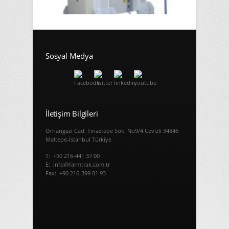
Sosyal Medya
İletişim Bilgileri
Orhangazi Cad. Tınaztepe Sok. No9/4 Cevizli 34846
Maltepe-İstanbul Türkiye
T: +90 216-441 37 00
E: info@farmtrak.com.tr
Fax: +90 216-399 01 93