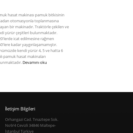
muk hasat makinası pamuk bitkisinin
rladan otomasyonla toplanmasına
ayan bir makinadır. Traktörle çekilen ve
di yürür çeşitleri bulunmaktadır.
0'lerde icat edilmesine rağmen
0'lere kadar yaygınlaşamamıştır.
ümüzde kendi yürür 4, 5 ve hatta 6
alı pamuk hasat makinaları
lunmaktadır.
Devamını oku
İletişim Bilgileri
Orhangazi Cad. Tınaztepe Sok.
No9/4 Cevizli 34846 Maltepe-
İstanbul Türkiye