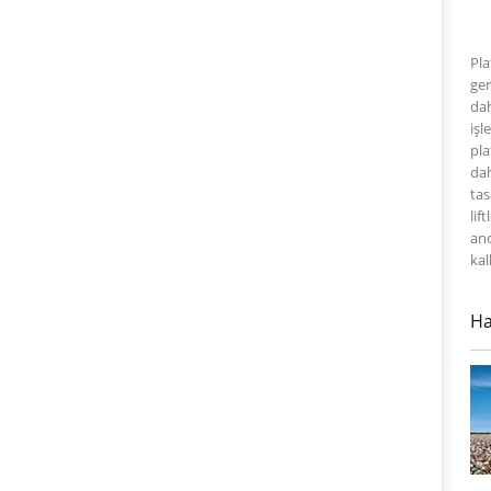
Pla
ger
dah
işl
pla
dah
tas
lif
anc
kal
Ha