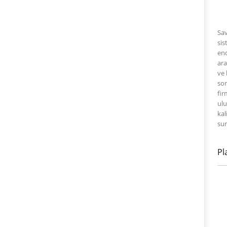
Sav
sis
end
ara
ve 
sor
fir
ulu
kal
su
Pl