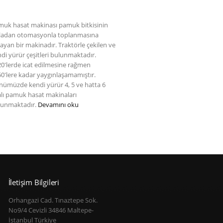
muk hasat makinası pamuk bitkisinin
rladan otomasyonla toplanmasına
ayan bir makinadır. Traktörle çekilen ve
di yürür çeşitleri bulunmaktadır.
0'lerde icat edilmesine rağmen
0'lere kadar yaygınlaşamamıştır.
ümüzde kendi yürür 4, 5 ve hatta 6
alı pamuk hasat makinaları
lunmaktadır.
Devamını oku
İletişim Bilgileri
Orhangazi Cad. Tınaztepe Sok.
No9/4 Cevizli 34846 Maltepe-
İstanbul Türkiye