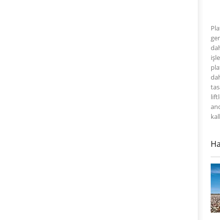
Pla
ger
dah
işl
pla
dah
tas
lif
anc
kal
Ha