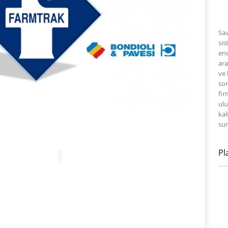
Sav
sis
end
ara
ve 
sor
fir
ulu
kal
su
Pl